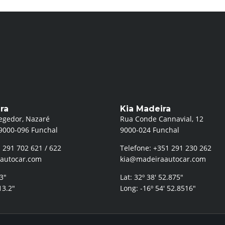
ra
Kia Madeira
egedor, Nazaré
Rua Conde Cannavial, 12
9000-096 Funchal
9000-024 Funchal
 291 702 621 / 622
Telefone: +351 291 230 262
autocar.com
kia@madeiraautocar.com
.3″
Lat: 32º 38′ 52.875″
13.2″
Long: -16º 54′ 52.8516″