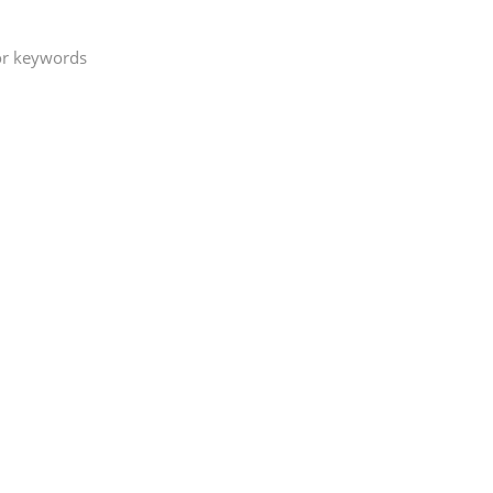
on your filter
 or keywords