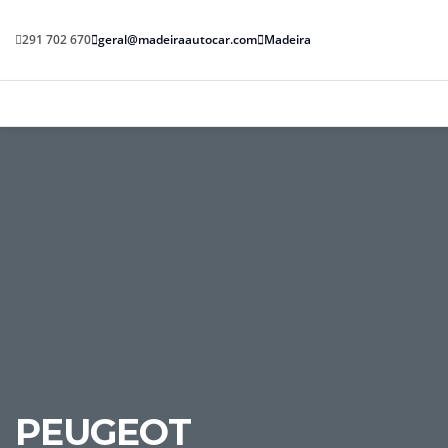
291 702 670
geral@madeiraautocar.com
Madeira
PEUGEOT