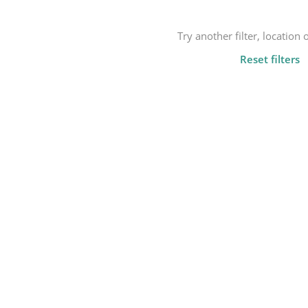
Not found any vehicle based 
Try another filter, location
Reset filters