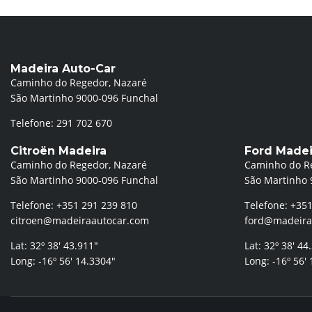
Madeira Auto-Car
Caminho do Regedor, Nazaré
São Martinho 9000-096 Funchal
Telefone: 291 702 670
Citroën Madeira
Ford Madei
Caminho do Regedor, Nazaré
Caminho do R
São Martinho 9000-096 Funchal
São Martinho 
Telefone: +351 291 239 810
Telefone: +351
citroen@madeiraautocar.com
ford@madeira
Lat: 32º 38′ 43.911″
Lat: 32º 38′ 44
Long: -16º 56′ 14.3304″
Long: -16º 56′ 